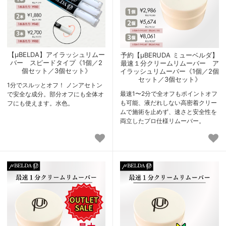
【μBELDA】アイラッシュリムー
予約【μBERUDA ミューベルダ】
バー スピードタイプ《1個／2
最速１分クリームリムーバー ア
個セット／3個セット》
イラッシュリムーバー《1個／2個
セット／3個セット》
1分でスルッとオフ！ ノンアセトン
最速1〜2分で全オフもポイントオフ
で安全な成分。部分オフにも全体オ
も可能、液だれしない高密着クリー
フにも使えます。水色。
ムで施術を止めず、速さと安全性を
両立したプロ仕様リムーバー。