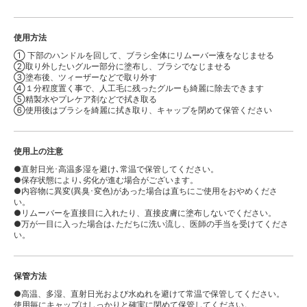
使用方法
① 下部のハンドルを回して、ブラシ全体にリムーバー液をなじませる
②取り外したいグルー部分に塗布し、ブラシでなじませる
③塗布後、ツィーザーなどで取り外す
④１分程度置く事で、人工毛に残ったグルーも綺麗に除去できます
⑤精製水やプレケア剤などで拭き取る
⑥使用後はブラシを綺麗に拭き取り、キャップを閉めて保管ください
使用上の注意
●直射日光･高温多湿を避け､常温で保管してください。
●保存状態により､劣化が進む場合がございます。
●内容物に異変(異臭･変色)があった場合は直ちにご使用をおやめくださ
い。
●リムーバーを直接目に入れたり、直接皮膚に塗布しないでください。
●万が一目に入った場合は､ただちに洗い流し、医師の手当を受けてくださ
い。
保管方法
●高温、多湿、直射日光および水ぬれを避けて常温で保管してください。
使用毎にキャップはしっかりと確実に閉めて保管してください。