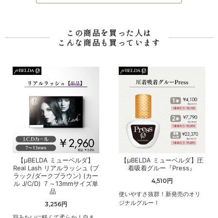
この商品を買った人は
こんな商品も買っています
【μBELDA ミューベルダ】
【μBELDA ミューベルダ】圧
Real Lash リアルラッシュ (ブ
着吸着グルー『Press』
ラック/ダークブラウン) (カー
4,510円
ル J/C/D) ７～13mmサイズ単
品
使いやすさ抜群！新発売のオリ
ジナルグルー！
3,256円
羽みたいに軽くて柔らか！自ま