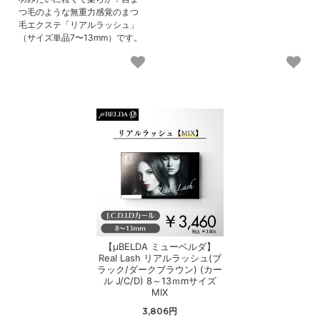
つ毛のような無重力感覚のまつ
毛エクステ「リアルラッシュ」
（サイズ単品7〜13mm）です。
【μBELDA ミューベルダ】
Real Lash リアルラッシュ(ブ
ラック/ダークブラウン) (カー
ル J/C/D) 8～13ｍmサイズ
MIX
3,806円