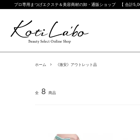
プロ専用まつげエクステ＆美容商材の卸・通販ショップ 【 合計5,0
―
μBELDA
講習・交流会
講習・セミ
―
アイブロウ・W
ホーム
《激安》アウトレット品
当社自慢のプロ専
―
その他美容商
ーベルダ）シリ
―
〈 お得 〉初
やすさを追求し
8
全
商品
―
〈 激安 〉ア
―
〈 最安値 〉