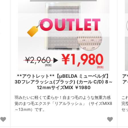
**アウトレット**【μBELDA ミューベルダ】
ア
3Dフレアラッシュ(ブラック) (カール C/D) 8～
ア
12ｍmサイズMIX ￥1980
羽みたいに軽くて柔らか！自まつ毛のような無重力感
こ
覚のまつ毛エクステ「リアルラッシュ」（サイズMIX8
完
～13ｍm）です。
セ