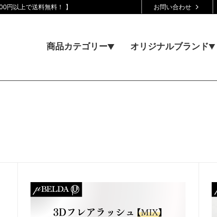
00円以上で送料無料！ 】
お問い合わせ
商品カテゴリー
オリジナルブランド
―
アイラッシ
ナー
イベン
AX商材
―
化粧品
用オリジナル商材、μBELDA（ミュ
材
―
〈 物販 〉
ーズです。施術者の声を参考に、使い
回お試し品
―
〈 SALE
ました。
ウトレット品
―
〈 限定 〉
消耗品
―
〈 無料 