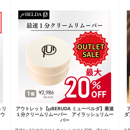
 リ
アウトレット【μBERUDA ミューベルダ】最速
ラウ
１分クリームリムーバー アイラッシュリムー
ダ
バー