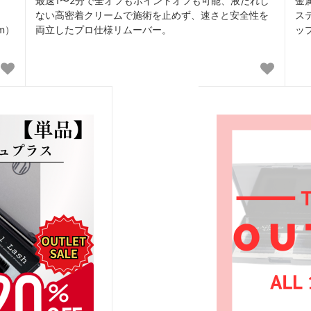
最速1〜2分で全オフもポイントオフも可能、液だれし
金
ない高密着クリームで施術を止めず、速さと安全性を
ス
m）
両立したプロ仕様リムーバー。
ッ