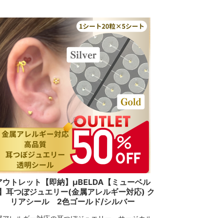
アウトレット【即納】μBELDA【ミューベル
】耳つぼジュエリー(金属アレルギー対応) ク
リアシール 2色ゴールド/シルバー