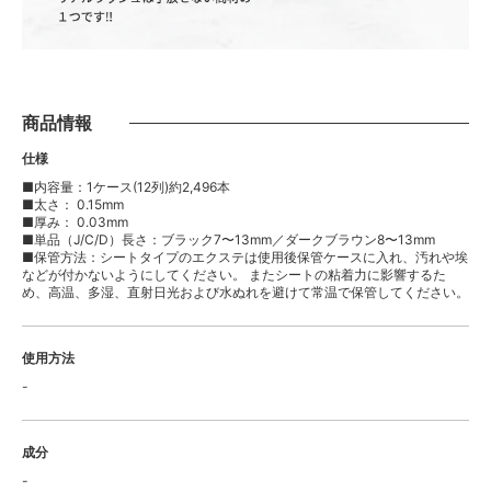
商品情報
仕様
■内容量：1ケース(12列)約2,496本
■太さ： 0.15mm
■厚み： 0.03mm
■単品（J/C/D）長さ：ブラック7〜13mm／ダークブラウン8〜13mm
■保管方法：シートタイプのエクステは使用後保管ケースに入れ、汚れや埃
などが付かないようにしてください。 またシートの粘着力に影響するた
め、高温、多湿、直射日光および水ぬれを避けて常温で保管してください。
使用方法
-
成分
-