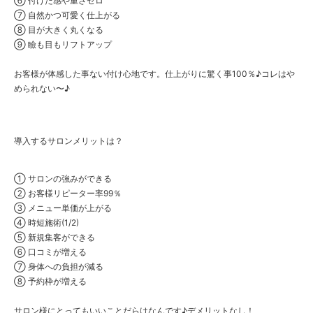
⑥ 付けた感や重さゼロ
⑦ 自然かつ可愛く仕上がる
⑧ 目が大きく丸くなる
⑨ 瞼も目もリフトアップ
お客様が体感した事ない付け心地です。仕上がりに驚く事100％♪コレはや
められない〜♪
導入するサロンメリットは？
① サロンの強みができる
② お客様リピーター率99％
③ メニュー単価が上がる
④ 時短施術(1/2)
⑤ 新規集客ができる
⑥ 口コミが増える
⑦ 身体への負担が減る
⑧ 予約枠が増える
サロン様にとってもいいことだらけなんです♪デメリットなし！