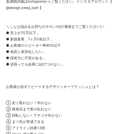
各講師詳細はInstagramからご覧ください。インスタアカウント【
@design_keep_lash 】
＼こんな悩みをお持ちのサロン!ぜひ最後までご覧ください!／
● 売上が70万以下…
● 新規集客、1ヶ月5名以下…
● お客様のリピーター率80%以下
● 他店と差別化したい…
● 技術力に不安がある…
● 頑張っても結果に結びつかない…
お客様が必ずリピートするデザインキープラッシュとは？
① 全く取れない！外れない
② 再来店まで形が乱れない
③ 回転しない！アチコチ向かない
④ まつ毛が育成できる
⑤ アイライン効果1.5倍