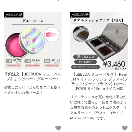
予約注文【μBERUDA ミューベル
【μBELDA ミューベルダ】 Real
ダ】まつげパーマグルーバーム
Lash リアルラッシュ プラス➕(ブ
ラック/ダークブラウン) (カール
劣化しにくい！どんなまつげも張り
J/C/D) 8～13ｍmサイズMIX
付きやすい万能バーム！
リアルラッシュが更に進化！羽みた
いに軽くて柔らか！自まつ毛のよう
な無重力感覚のまつ毛エクステ「リ
アルラッシュ プラス➕」（サイズ
MIX8～13ｍm）です。