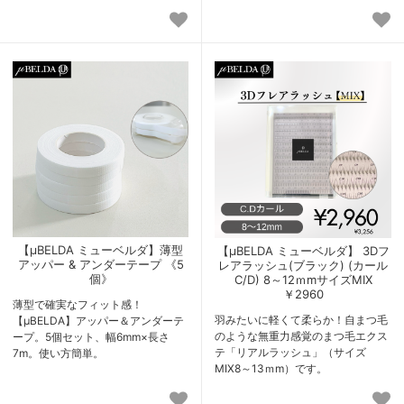
【μBELDA ミューベルダ】薄型
【μBELDA ミューベルダ】 3Dフ
アッパー & アンダーテープ 《5
レアラッシュ(ブラック) (カール
個》
C/D) 8～12ｍmサイズMIX
￥2960
薄型で確実なフィット感！
羽みたいに軽くて柔らか！自まつ毛
【μBELDA】アッパー＆アンダーテ
のような無重力感覚のまつ毛エクス
ープ。5個セット、幅6mm×長さ
テ「リアルラッシュ」（サイズ
7m。使い方簡単。
MIX8～13ｍm）です。