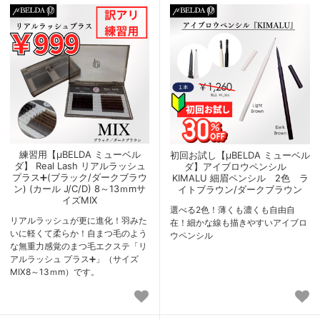
練習用【μBELDA ミューベル
初回お試し【μBELDA ミューベル
ダ】 Real Lash リアルラッシュ
ダ】アイブロウペンシル
プラス➕(ブラック/ダークブラウ
KIMALU 細眉ペンシル 2色 ラ
ン) (カール J/C/D) 8～13ｍmサ
イトブラウン/ダークブラウン
イズMIX
選べる2色！薄くも濃くも自由自
リアルラッシュが更に進化！羽みた
在！細かな線も描きやすいアイブロ
いに軽くて柔らか！自まつ毛のよう
ウペンシル
な無重力感覚のまつ毛エクステ「リ
アルラッシュ プラス➕」（サイズ
MIX8～13ｍm）です。