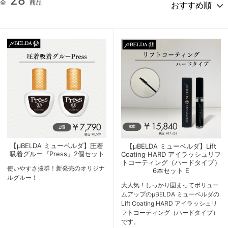
28
全
商品
【μBELDA ミューベルダ】圧着
【μBELDA ミューベルダ】Lift
吸着グルー『Press』2個セット
Coating HARD アイラッシュリフ
トコーティング（ハードタイプ）
使いやすさ抜群！新発売のオリジナ
6本セット E
ルグルー！
大人気！しっかり固まってボリュー
ムアップのμBELDA ミューベルダの
Lift Coating HARD アイラッシュリ
フトコーティング（ハードタイプ）
です。